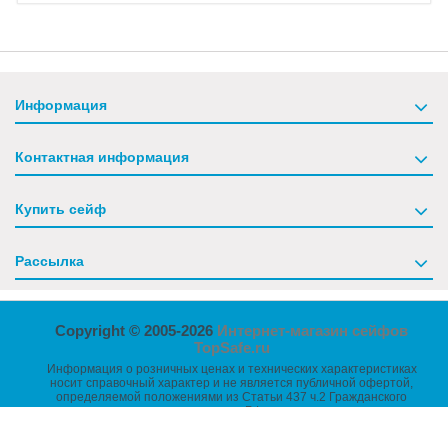
Информация
Контактная информация
Купить сейф
Рассылка
Copyright © 2005-2026
Интернет-магазин сейфов
TopSafe.ru
Информация о розничных ценах и технических характеристиках
носит справочный характер и не является публичной офертой,
определяемой положениями из Статьи 437 ч.2 Гражданского
кодекса РФ.
Размеры товаров указаны без учета выступающих частей -
петель, ручек, замков и т.п.