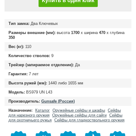
Купить в один клик
Тип замка:
Два Ключевых
Размеры внешние (мм):
высота
1700
х ширина
470
х глубина
350
Вес (кг):
110
Количество стволов:
9
Трейзер (запираемое отделение):
Да
Гарантия:
7 лет
Высота ружей (мм):
1440 либо 1655 мм
Модель:
BS979 UN L43
Производитель:
Gunsafe (Россия)
Назначение:
Каталог
Оружейные сейфы и шкафы
Сейфы
для нарезного оружия
Оружейные сейфы для сайги
Сейфы
для охотничьего ружья
Сейфы для гладкоствольного оружия