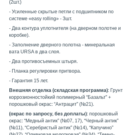
(2шт.)
- Усиленные скрытые петли с подшипником по
системе «easy rolling» - 3шт.
- Два контура уплотнителя (на дверном полотне и
коробке).
- Заполнение дверного полотна - минеральная
вата URSA в два слоя.
- Два противосъемных штыря.
- Планка регулировки притвора.
- Гарантия 15 лет.
Внешняя отделка (складская программа)
: Грунт
коррозионностойкий полимерный “Базальт” +
порошковый окрас: “Антрацит” (№21).
(окрас по запросу, без доплаты)
: порошковый
окрас: “Медный антик” (№07, 17), “Черный антик”
(№11), “Серебристый антик” (№14), “Капучино”
(№27), “Оливковая молотковая” (№34), “Темно-