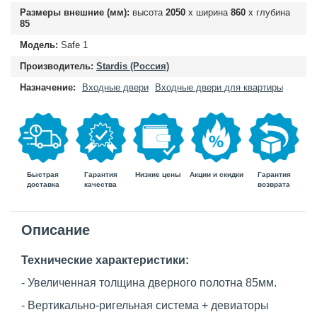
Размеры внешние (мм):
высота
2050
х ширина
860
х глубина
85
Модель:
Safe 1
Производитель:
Stardis (Россия)
Назначение:
Входные двери
Входные двери для квартиры
Быстрая
Гарантия
Гарантия
Низкие цены
Акции и скидки
доставка
возврата
качества
Описание
Технические характеристики:
- Увеличенная толщина дверного полотна 85мм.
- Вертикально-ригельная система + девиаторы