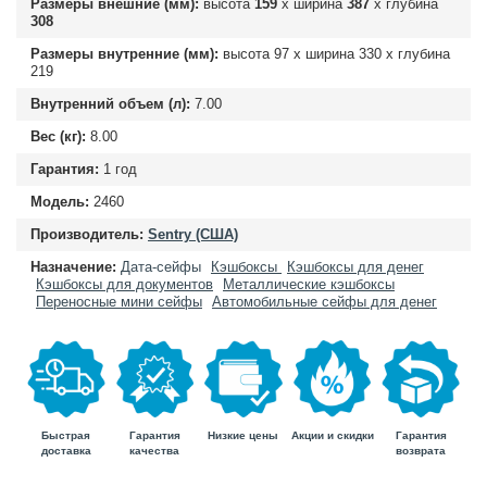
Размеры внешние (мм):
высота
159
х ширина
387
х глубина
308
Размеры внутренние (мм):
высота
97
х ширина
330
х глубина
219
Внутренний объем (л):
7.00
Вес (кг):
8.00
Гарантия:
1 год
Модель:
2460
Производитель:
Sentry (США)
Назначение:
Дата-сейфы
Кэшбоксы
Кэшбоксы для денег
Кэшбоксы для документов
Металлические кэшбоксы
Переносные мини сейфы
Автомобильные сейфы для денег
Быстрая
Гарантия
Гарантия
Низкие цены
Акции и скидки
доставка
возврата
качества