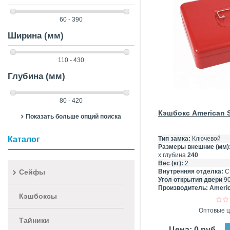
60 - 390
Ширина (мм)
110 - 430
Глубина (мм)
80 - 420
Кэшбокс American S
Показать больше опций поиска
Каталог
Тип замка:
Ключевой
Размеры внешние (мм)
х глубина
240
Вес (кг):
2
Сейфы
Внутренняя отделка:
С
Угол открытия двери
9
Производитель:
Americ
Кэшбоксы
Оптовые ц
Тайники
Цена: 0 руб