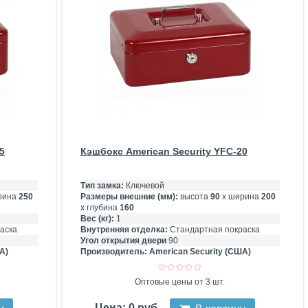
5
Кэшбокс American Security YFC-20
Тип замка:
Ключевой
рина
250
Размеры внешние (мм):
высота
90
х ширина
200
х глубина
160
Вес (кг):
1
аска
Внутренняя отделка:
Стандартная покраска
Угол открытия двери
90
А)
Производитель:
American Security (США)
Оптовые цены от 3 шт.
Цена: 0 руб