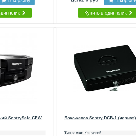
В корзину
В корзин
один клик
Купить в один клик
кий SentrySafe CFW
Бокс-касса Sentry DCB-1 (черная
Тип замка:
Ключевой