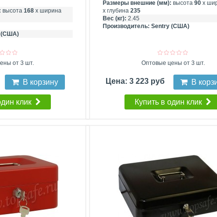
Размеры внешние (мм):
высота
90
х ши
:
высота
168
х ширина
х глубина
235
Вес (кг):
2.45
Производитель:
Sentry (США)
 (США)
ены от 3 шт.
Оптовые цены от 3 шт.
Цена: 3 223 руб
В корзину
В корз
один клик
Купить в один клик