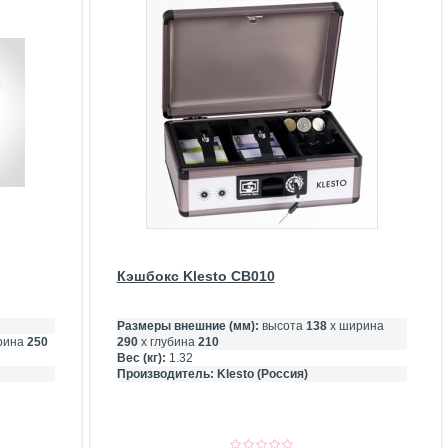
Кэшбокс Klesto CB010
Размеры внешние (мм):
высота
138
х ширина
рина
250
290
х глубина
210
Вес (кг):
1.32
Производитель:
Klesto (Россия)