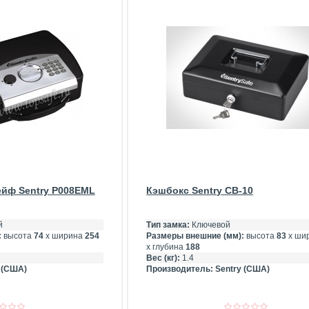
йф Sentry P008EML
Кэшбокс Sentry CB-10
й
Тип замка:
Ключевой
:
высота
74
х ширина
254
Размеры внешние (мм):
высота
83
х ши
х глубина
188
Вес (кг):
1.4
 (США)
Производитель:
Sentry (США)