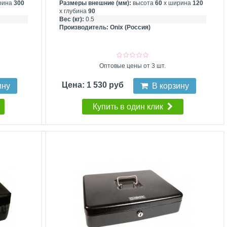
рина
300
Размеры внешние (мм):
высота
60
х ширина
120
х глубина
90
Вес (кг):
0.5
Производитель:
Onix (Россия)
Оптовые цены от 3 шт.
Цена: 1 530 руб
ину
В корзину
Купить в один клик