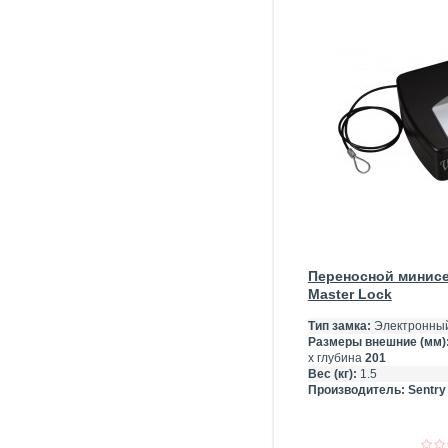
Переносной минисе
Master Lock
Тип замка:
Электронны
Размеры внешние (мм)
х глубина
201
Вес (кг):
1.5
Производитель:
Sentry