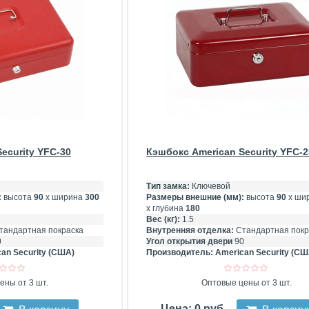
ecurity YFC-30
Кэшбокс American Security YFC-2
Тип замка:
Ключевой
:
высота
90
х ширина
300
Размеры внешние (мм):
высота
90
х ши
х глубина
180
Вес (кг):
1.5
тандартная покраска
Внутренняя отделка:
Стандартная покр
0
Угол открытия двери
90
an Security (США)
Производитель:
American Security (СШ
ены от 3 шт.
Оптовые цены от 3 шт.
Цена: 0 руб