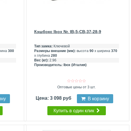
Кэшбокс Ibox Nr. IB-5-CB-37-28-9
Тип замка:
Ключевой
рина
300
Размеры внешние (мм):
высота
90
х ширина
370
х глубина
280
Вес (кг):
2.96
Производитель:
Ibox (Италия)
Оптовые цены от 3 шт.
Цена: 3 098 руб
ину
В корзину
Купить в один клик