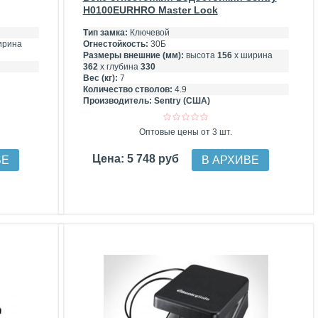
H0100EURHRO Master Lock
Тип замка:
Ключевой
ирина
Огнестойкость:
30Б
Размеры внешние (мм):
высота
156
х ширина
362
х глубина
330
Вес (кг):
7
Количество стволов:
4.9
Производитель:
Sentry (США)
Оптовые цены от 3 шт.
Цена: 5 748 руб
ВЕ
В АРХИВЕ