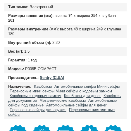
Тип замка:
Электронный
Размеры внешние (мм):
высота
74
х ширина
254
х глубина
201
Размеры внутренние (мм):
высота
48
х ширина
249
х глубина
180
Внутренний объем (л):
2.20
Вес (кг):
1.5
Гарантия:
1 год
Модель:
P008E COMPACT
Производитель:
Sentry (США)
Назначение:
Кэшбоксы
Автомобильные сейфы
Мини сейфы
Переносные мини сейфы
Мини сейфы с кодовым замком
Кэшбоксы с кодовым замком
Кэшбоксы для денег
Кэшбоксы
для документов
Металлические кэшбоксы
Автомобильные
сейфы под сиденье
Автомобильные сейфы для денег
Переносные сейфы для оружия
Переносные пистолетные
сейфы