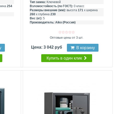
Тип замка:
Ключевой
рина
254
Взломостойкость (по ГОСТ):
0 класс
Размеры внешние (мм):
высота
171
х ширина
260
х глубина
230
Вес (кг):
5
Производитель:
Aiko (Россия)
Оптовые цены от 3 шт.
Цена: 3 042 руб
у
В корзину
Купить в один клик