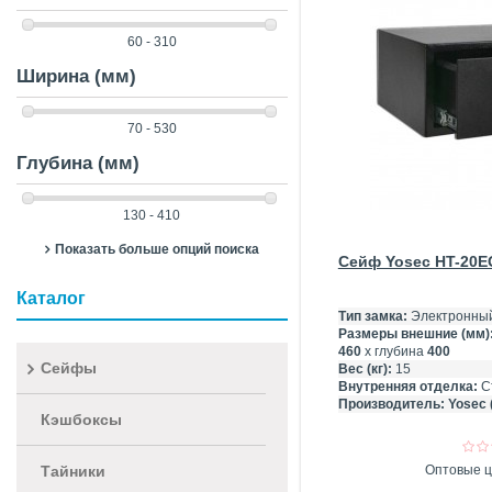
60 - 310
Ширина (мм)
70 - 530
Глубина (мм)
130 - 410
Показать больше опций поиска
Сейф Yosec HT-20E
Каталог
Тип замка:
Электронный
Размеры внешние (мм)
460
х глубина
400
Сейфы
Вес (кг):
15
Внутренняя отделка:
С
Производитель:
Yosec 
Кэшбоксы
Тайники
Оптовые ц