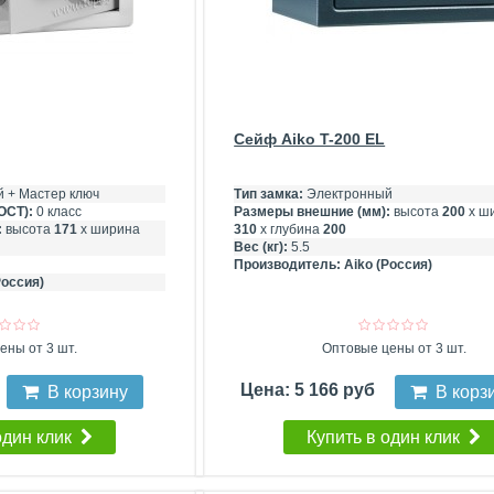
Сейф Aiko T-200 EL
 + Мастер ключ
Тип замка:
Электронный
ОСТ):
0 класс
Размеры внешние (мм):
высота
200
х ш
:
высота
171
х ширина
310
х глубина
200
Вес (кг):
5.5
Производитель:
Aiko (Россия)
Россия)
ены от 3 шт.
Оптовые цены от 3 шт.
Цена: 5 166 руб
В корзину
В корз
один клик
Купить в один клик