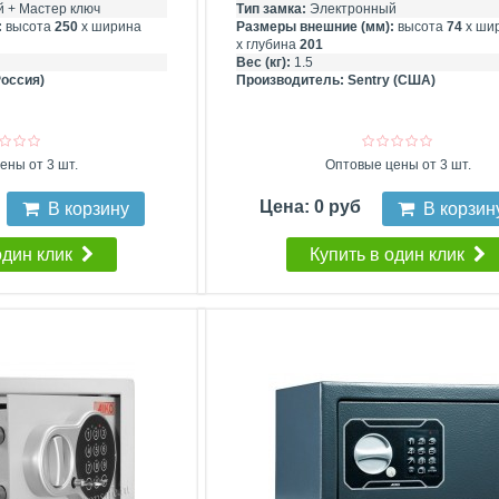
 + Мастер ключ
Тип замка:
Электронный
:
высота
250
х ширина
Размеры внешние (мм):
высота
74
х ши
х глубина
201
Вес (кг):
1.5
Россия)
Производитель:
Sentry (США)
ены от 3 шт.
Оптовые цены от 3 шт.
Цена: 0 руб
В корзину
В корзин
один клик
Купить в один клик