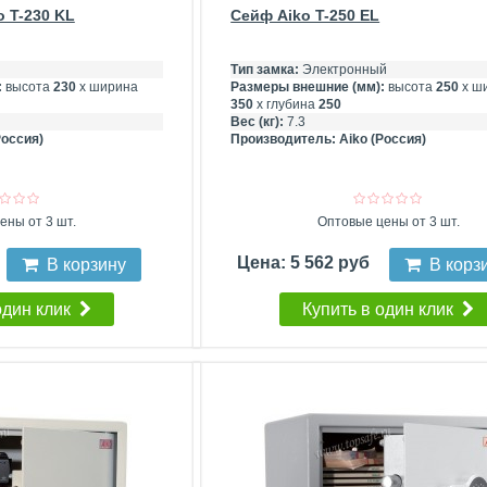
 T-230 KL
Сейф Aiko T-250 EL
Тип замка:
Электронный
:
высота
230
х ширина
Размеры внешние (мм):
высота
250
х ш
350
х глубина
250
Вес (кг):
7.3
Россия)
Производитель:
Aiko (Россия)
ены от 3 шт.
Оптовые цены от 3 шт.
Цена: 5 562 руб
В корзину
В корз
один клик
Купить в один клик