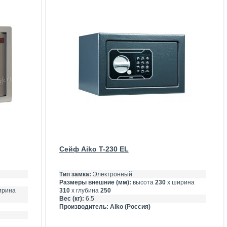
Сейф Aiko T-230 EL
Тип замка:
Электронный
Размеры внешние (мм):
высота
230
х ширина
ирина
310
х глубина
250
Вес (кг):
6.5
Производитель:
Aiko (Россия)