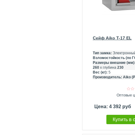
Сейф Aiko T-17 EL
Тип замка:
Электронный
Взломостойкость (по Г
Размеры внешние (мм)
260
х глубина
230
Вес (кг):
5
Производитель:
Aiko (
Оптовые ц
Цена: 4 392 руб
Купить в 