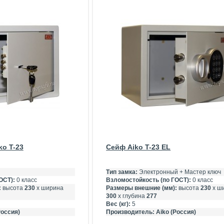
ko T-23
Сейф Aiko T-23 EL
Тип замка:
Электронный + Мастер ключ
ОСТ):
0 класс
Взломостойкость (по ГОСТ):
0 класс
:
высота
230
х ширина
Размеры внешние (мм):
высота
230
х ш
300
х глубина
277
Вес (кг):
5
Россия)
Производитель:
Aiko (Россия)