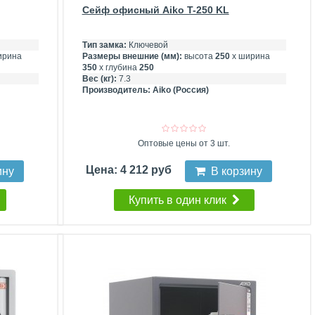
Сейф офисный Aiko T-250 KL
Тип замка:
Ключевой
ирина
Размеры внешние (мм):
высота
250
х ширина
350
х глубина
250
Вес (кг):
7.3
Производитель:
Aiko (Россия)
Оптовые цены от 3 шт.
Цена: 4 212 руб
ину
В корзину
Купить в один клик