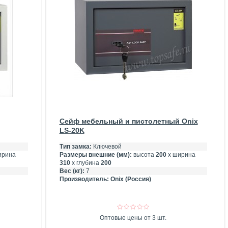
Сейф мебельный и пистолетный Onix
LS-20K
Тип замка:
Ключевой
ирина
Размеры внешние (мм):
высота
200
х ширина
310
х глубина
200
Вес (кг):
7
Производитель:
Onix (Россия)
Оптовые цены от 3 шт.