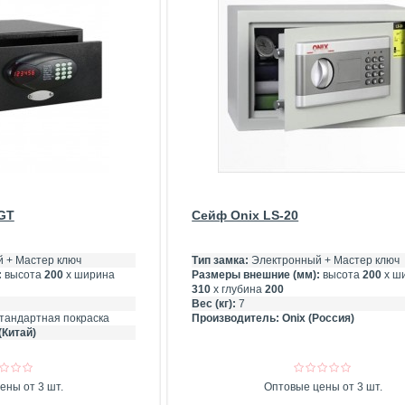
GT
Сейф Onix LS-20
 + Мастер ключ
Тип замка:
Электронный + Мастер ключ
:
высота
200
х ширина
Размеры внешние (мм):
высота
200
х ш
310
х глубина
200
Вес (кг):
7
тандартная покраска
Производитель:
Onix (Россия)
(Китай)
ены от 3 шт.
Оптовые цены от 3 шт.