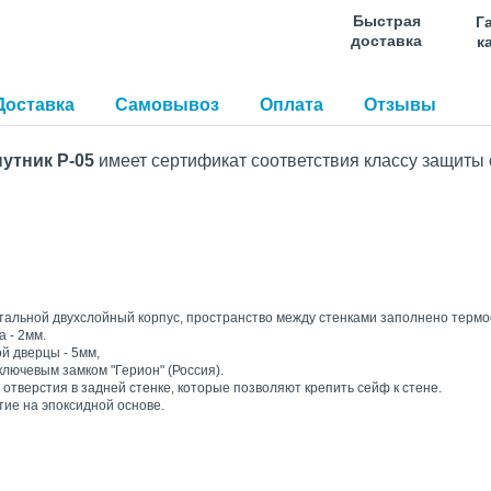
Быстрая
Г
доставка
к
Доставка
Самовывоз
Оплата
Отзывы
утник Р-05
имеет сертификат соответствия классу защиты
тальной двухслойный корпус, пространство между стенками заполнено термо
 - 2мм.
й дверцы - 5мм,
лючевым замком "Герион" (Россия).
тверстия в задней стенке, которые позволяют крепить сейф к стене.
ие на эпоксидной основе.