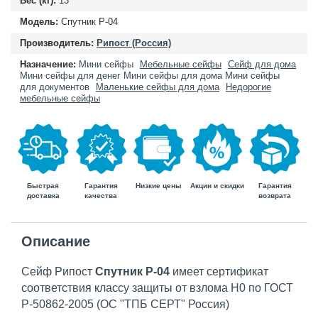
Вес (кг):
13
Модель:
Спутник Р-04
Производитель:
Рипост (Россия)
Назначение:
Мини сейфы
Мебельные сейфы
Сейф для дома
Мини сейфы для денег
Мини сейфы для дома
Мини сейфы
для документов
Маленькие сейфы для дома
Недорогие
мебельные сейфы
Быстрая
Гарантия
Гарантия
Низкие цены
Акции и скидки
доставка
возврата
качества
Описание
Сейф Рипост
Спутник Р-04
имеет сертификат
соответствия классу защиты от взлома Н0 по ГОСТ
Р-50862-2005 (ОС "ТПБ СЕРТ" Россия)