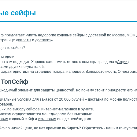
ые сейфы
 предлагает купить недорогие кодовые сейфы с доставкой по Москве, МО и 
странице «
оплаты
и
доставка
».
кодовые сейфы?
 модели;
ена вам подходит. Хорошо сэкономить можно с помощью раздела «
Акции
»;
вами других покупателей;
 характеристики на странице товара, например: Взломостойкость, Огнестойко
 ТопСейф
бходимый элемент для защиты ценностей, но почему стоит приобрести его 
циальные условия для заказов от 20 000 рублей – доставка по Москве полнос
оваров.
их, по выбору сейфов, интернет-магазинов в рунете.
одажам осуществляется менеджерами без выходных.
авим
кодовый сейф и
установим
его где необходимо.
йф по низкой цене, но нет времени выбирать? Обратитесь к нашим консульта