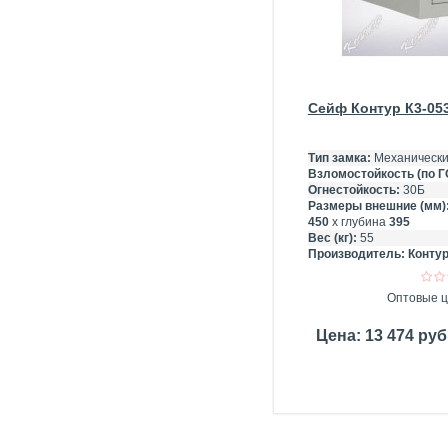
Сейф Контур К3-05
Тип замка:
Механически
Взломостойкость (по Г
Огнестойкость:
30Б
Размеры внешние (мм)
450
х глубина
395
Вес (кг):
55
Производитель:
Контур
Оптовые ц
Цена: 13 474 ру