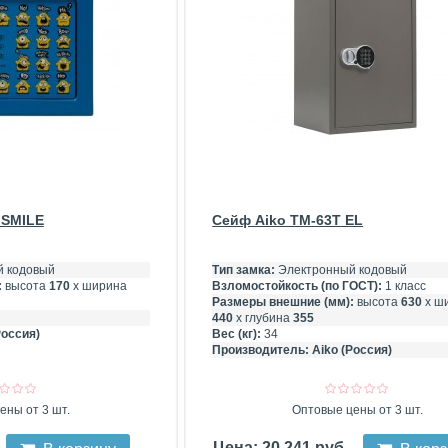
 SMILE
Сейф Aiko TM-63Т EL
 кодовый
Тип замка:
Электронный кодовый
:
высота
170
х ширина
Взломостойкость (по ГОСТ):
1 класс
Размеры внешние (мм):
высота
630
х ш
440
х глубина
355
Россия)
Вес (кг):
34
Производитель:
Aiko (Россия)
ены от 3 шт.
Оптовые цены от 3 шт.
Цена: 20 241 руб