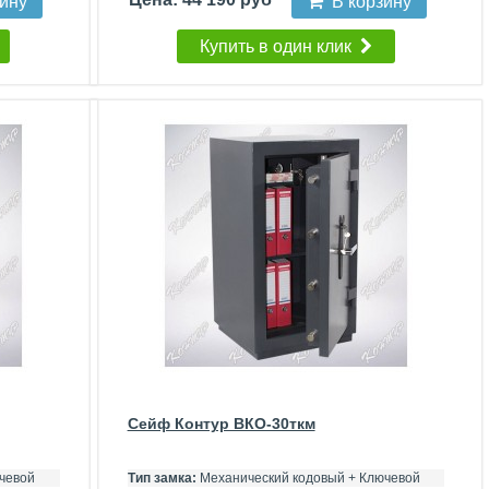
зину
В корзину
Купить в один клик
Сейф Контур ВКО-30ткм
чевой
Тип замка:
Механический кодовый + Ключевой