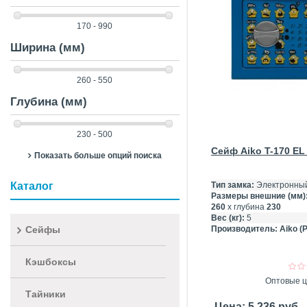
170 - 990
Ширина (мм)
260 - 550
Глубина (мм)
230 - 500
Сейф Aiko T-170 EL
Показать больше опций поиска
Каталог
Тип замка:
Электронный
Размеры внешние (мм)
260
х глубина
230
Вес (кг):
5
Сейфы
Производитель:
Aiko (
Кэшбоксы
Оптовые ц
Тайники
Цена: 5 236 руб