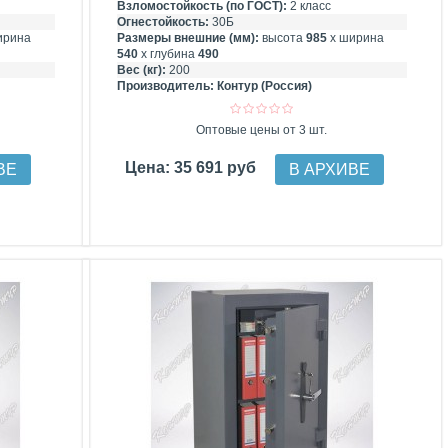
Взломостойкость (по ГОСТ):
2 класс
Огнестойкость:
30Б
ирина
Размеры внешние (мм):
высота
985
х ширина
540
х глубина
490
Вес (кг):
200
Производитель:
Контур (Россия)
Оптовые цены от 3 шт.
Цена: 35 691 руб
ВЕ
В АРХИВЕ