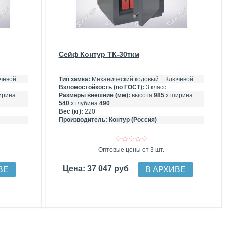
Сейф Контур ТК-30ткм
чевой
Тип замка:
Механический кодовый + Ключевой
Взломостойкость (по ГОСТ):
3 класс
ирина
Размеры внешние (мм):
высота
985
х ширина
540
х глубина
490
Вес (кг):
220
Производитель:
Контур (Россия)
Оптовые цены от 3 шт.
Цена: 37 047 руб
ВЕ
В АРХИВЕ