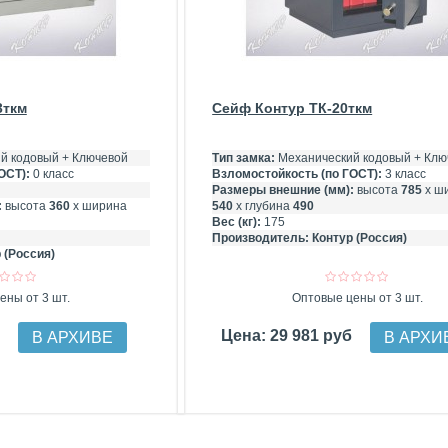
3ткм
Сейф Контур ТК-20ткм
й кодовый + Ключевой
Тип замка:
Механический кодовый + Клю
ОСТ):
0 класс
Взломостойкость (по ГОСТ):
3 класс
Размеры внешние (мм):
высота
785
х ш
:
высота
360
х ширина
540
х глубина
490
Вес (кг):
175
Производитель:
Контур (Россия)
 (Россия)
ены от 3 шт.
Оптовые цены от 3 шт.
б
Цена: 29 981 руб
В АРХИВЕ
В АРХИ