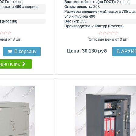
ОСТ):
1 класс
Взломостойкость (по ГОСТ):
2 класс
:
высота
460
х ширина
Огнестойкость:
30Б
Размеры внешние (мм):
высота
785
х ш
540
х глубина
490
g (Россия)
Вес (кг):
155
Производитель:
Контур (Россия)
ены от 3 шт.
Оптовые цены от 3 шт.
Цена: 30 130 руб
В корзину
В АРХИ
один клик