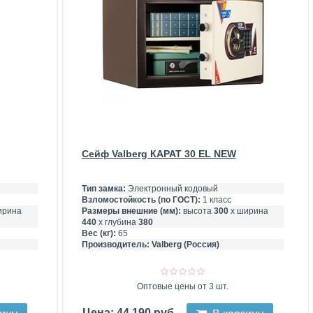
Сейф Valberg КАРАТ 30 EL NEW
Тип замка:
Электронный кодовый
Взломостойкость (по ГОСТ):
1 класс
ирина
Размеры внешние (мм):
высота
300
х ширина
440
х глубина
380
Вес (кг):
65
Производитель:
Valberg (Россия)
Оптовые цены от 3 шт.
Цена: 44 190 руб