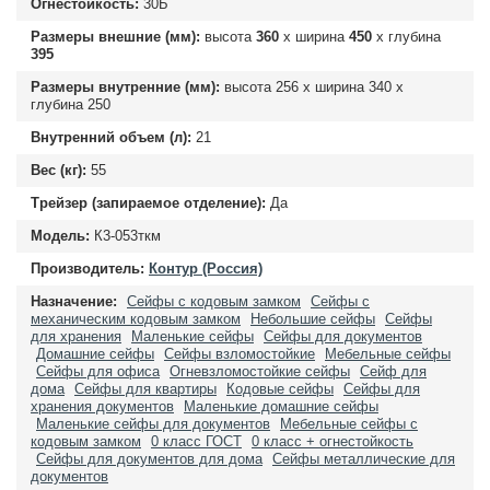
Огнестойкость:
30Б
Размеры внешние (мм):
высота
360
х ширина
450
х глубина
395
Размеры внутренние (мм):
высота
256
х ширина
340
х
глубина
250
Внутренний объем (л):
21
Вес (кг):
55
Трейзер (запираемое отделение):
Да
Модель:
К3-053ткм
Производитель:
Контур (Россия)
Назначение:
Сейфы с кодовым замком
Сейфы с
механическим кодовым замком
Небольшие сейфы
Сейфы
для хранения
Маленькие сейфы
Сейфы для документов
Домашние сейфы
Сейфы взломостойкие
Мебельные сейфы
Сейфы для офиса
Огневзломостойкие сейфы
Сейф для
дома
Сейфы для квартиры
Кодовые сейфы
Сейфы для
хранения документов
Маленькие домашние сейфы
Маленькие сейфы для документов
Мебельные сейфы с
кодовым замком
0 класс ГОСТ
0 класс + огнестойкость
Сейфы для документов для дома
Сейфы металлические для
документов