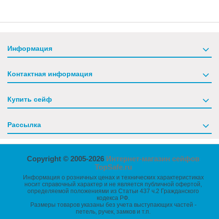
Информация
Контактная информация
Купить сейф
Рассылка
Copyright © 2005-2026
Интернет-магазин сейфов
TopSafe.ru
Информация о розничных ценах и технических характеристиках
носит справочный характер и не является публичной офертой,
определяемой положениями из Статьи 437 ч.2 Гражданского
кодекса РФ.
Размеры товаров указаны без учета выступающих частей -
петель, ручек, замков и т.п.