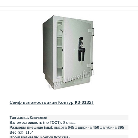
Сейф взломостойкий Контур К3-0132Т
Тип замка:
Ключевой
Взломостойкость (по ГОСТ):
0 класс
Размеры внешние (мм):
высота
645
х ширина
450
х глубина
395
Вес (кг):
115*
Производитель:
Контур (Россия)