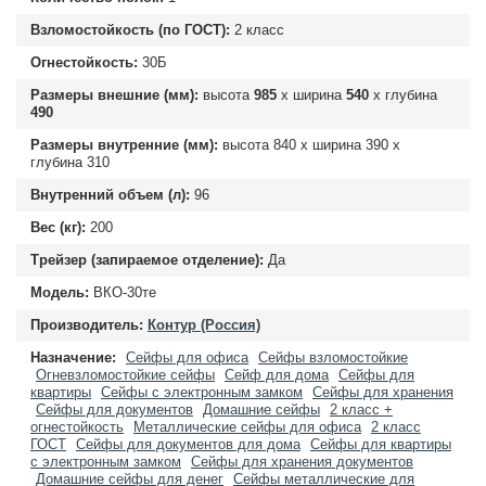
Взломостойкость (по ГОСТ):
2 класс
Огнестойкость:
30Б
Размеры внешние (мм):
высота
985
х ширина
540
х глубина
490
Размеры внутренние (мм):
высота
840
х ширина
390
х
глубина
310
Внутренний объем (л):
96
Вес (кг):
200
Трейзер (запираемое отделение):
Да
Модель:
ВКО-30те
Производитель:
Контур (Россия)
Назначение:
Сейфы для офиса
Сейфы взломостойкие
Огневзломостойкие сейфы
Сейф для дома
Сейфы для
квартиры
Сейфы с электронным замком
Сейфы для хранения
Сейфы для документов
Домашние сейфы
2 класс +
огнестойкость
Металлические сейфы для офиса
2 класс
ГОСТ
Сейфы для документов для дома
Сейфы для квартиры
с электронным замком
Сейфы для хранения документов
Домашние сейфы для денег
Сейфы металлические для