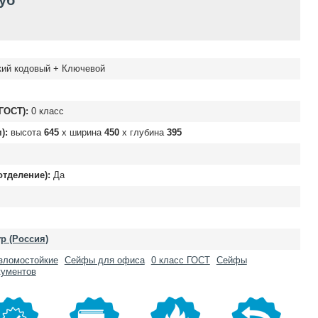
руб
ий кодовый + Ключевой
ГОСТ):
0 класс
):
высота
645
х ширина
450
х глубина
395
отделение):
Да
р (Россия)
зломостойкие
Сейфы для офиса
0 класс ГОСТ
Сейфы
кументов