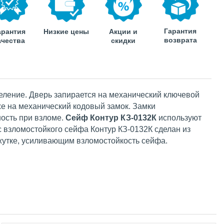
Гарантия
арантия
Низкие цены
Акции и
возврата
ачества
скидки
еление. Дверь запирается на механический ключевой
же на механический кодовый замок. Замки
ость при взломе.
Сейф Контур КЗ-0132К
используют
 взломостойкого сейфа Контур КЗ-0132К сделан из
жутке, усиливающим взломостойкость сейфа.