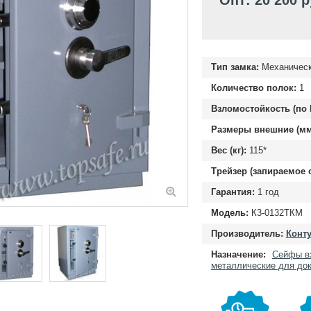
Опт: 20 200 
Тип замка:
Механическ
Количество полок:
1
Взломостойкость (по 
Размеры внешние (мм
Вес (кг):
115*
Трейзер (запираемое 
Гарантия:
1 год
Модель:
К3-0132ТКМ
Производитель:
Конту
Назначение:
Сейфы в
металлические для до