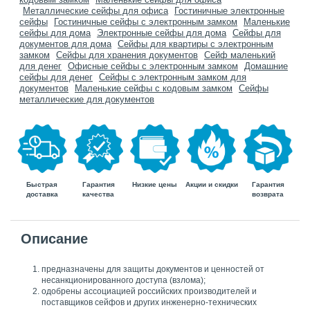
Металлические сейфы для офиса
Гостиничные электронные
сейфы
Гостиничные сейфы с электронным замком
Маленькие
сейфы для дома
Электронные сейфы для дома
Сейфы для
документов для дома
Сейфы для квартиры с электронным
замком
Сейфы для хранения документов
Сейф маленький
для денег
Офисные сейфы с электронным замком
Домашние
сейфы для денег
Сейфы с электронным замком для
документов
Маленькие сейфы с кодовым замком
Сейфы
металлические для документов
Быстрая
Гарантия
Гарантия
Низкие цены
Акции и скидки
доставка
возврата
качества
Описание
предназначены для защиты документов и ценностей от
несанкционированного доступа (взлома);
одобрены ассоциацией российских производителей и
поставщиков сейфов и других инженерно-технических