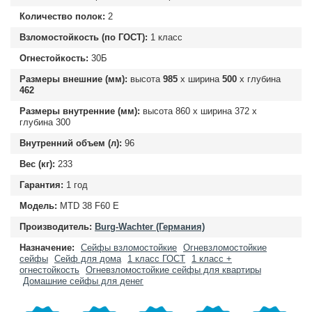
Количество полок:
2
Взломостойкость (по ГОСТ):
1 класс
Огнестойкость:
30Б
Размеры внешние (мм):
высота
985
х ширина
500
х глубина
462
Размеры внутренние (мм):
высота
860
х ширина
372
х
глубина
300
Внутренний объем (л):
96
Вес (кг):
233
Гарантия:
1 год
Модель:
MTD 38 F60 E
Производитель:
Burg-Wachter (Германия)
Назначение:
Сейфы взломостойкие
Огневзломостойкие
сейфы
Сейф для дома
1 класс ГОСТ
1 класс +
огнестойкость
Огневзломостойкие сейфы для квартиры
Домашние сейфы для денег