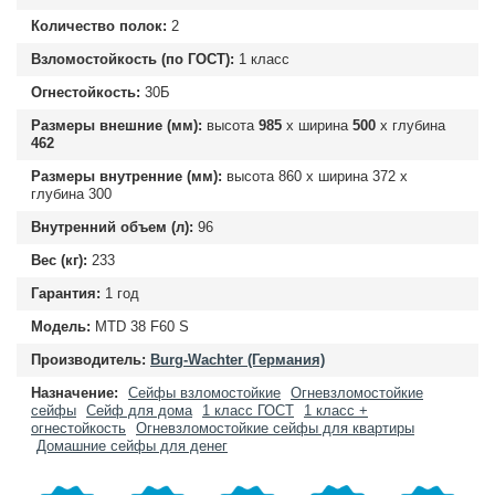
Количество полок:
2
Взломостойкость (по ГОСТ):
1 класс
Огнестойкость:
30Б
Размеры внешние (мм):
высота
985
х ширина
500
х глубина
462
Размеры внутренние (мм):
высота
860
х ширина
372
х
глубина
300
Внутренний объем (л):
96
Вес (кг):
233
Гарантия:
1 год
Модель:
MTD 38 F60 S
Производитель:
Burg-Wachter (Германия)
Назначение:
Сейфы взломостойкие
Огневзломостойкие
сейфы
Сейф для дома
1 класс ГОСТ
1 класс +
огнестойкость
Огневзломостойкие сейфы для квартиры
Домашние сейфы для денег