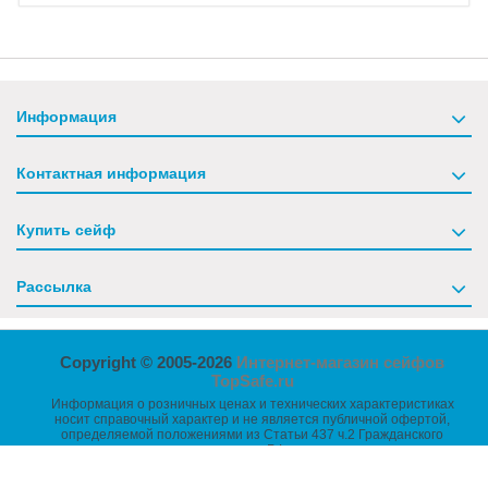
Информация
Контактная информация
Купить сейф
Рассылка
Copyright © 2005-2026
Интернет-магазин сейфов
TopSafe.ru
Информация о розничных ценах и технических характеристиках
носит справочный характер и не является публичной офертой,
определяемой положениями из Статьи 437 ч.2 Гражданского
кодекса РФ.
Размеры товаров указаны без учета выступающих частей -
петель, ручек, замков и т.п.