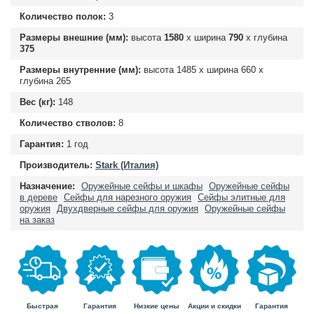
Количество полок:
3
Размеры внешние (мм):
высота
1580
х ширина
790
х глубина
375
Размеры внутренние (мм):
высота
1485
х ширина
660
х
глубина
265
Вес (кг):
148
Количество стволов:
8
Гарантия:
1 год
Производитель:
Stark (Италия)
Назначение:
Оружейные сейфы и шкафы
Оружейные сейфы
в дереве
Сейфы для нарезного оружия
Сейфы элитные для
оружия
Двухдверные сейфы для оружия
Оружейные сейфы
на заказ
Быстрая
Гарантия
Гарантия
Низкие цены
Акции и скидки