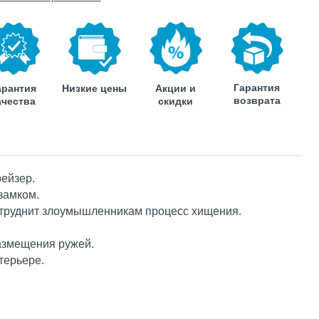
Гарантия
арантия
Низкие цены
Акции и
возврата
ачества
скидки
рейзер
.
замком.
затруднит злоумышленникам процесс хищения.
азмещения ружей.
терьере.