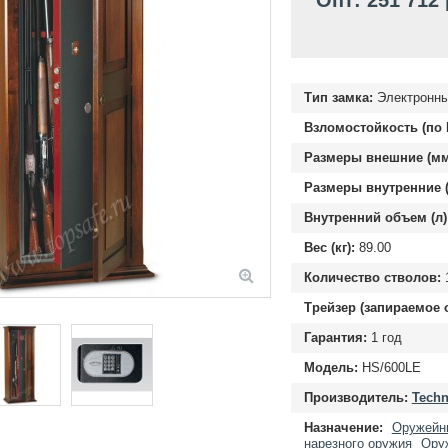
Опт: 251 712
Тип замка:
Электронны
Взломостойкость (по 
Размеры внешние (мм
Размеры внутренние (
Внутренний объем (л)
Вес (кг):
89.00
Количество стволов:
Трейзер (запираемое 
Гарантия:
1 год
Модель:
HS/600LE
Производитель:
Techn
Назначение:
Оружейн
нарезного оружия
Ору