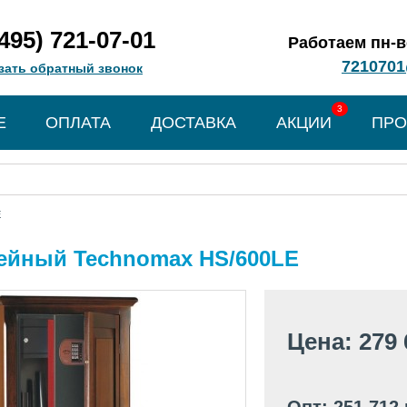
(495) 721-07-01
Работаем пн-вс
7210701
зать обратный звонок
3
Е
ОПЛАТА
ДОСТАВКА
АКЦИИ
ПРО
E
ейный Technomax HS/600LE
Цена: 279 