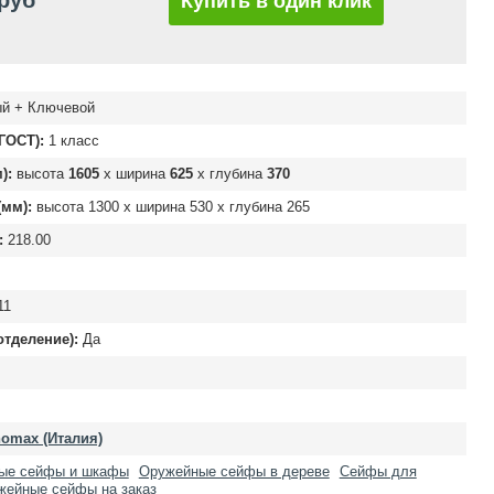
 руб
Купить в один клик
й + Ключевой
ГОСТ):
1 класс
):
высота
1605
х ширина
625
х глубина
370
мм):
высота
1300
х ширина
530
х глубина
265
:
218.00
11
отделение):
Да
omax (Италия)
ые сейфы и шкафы
Оружейные сейфы в дереве
Сейфы для
жейные сейфы на заказ