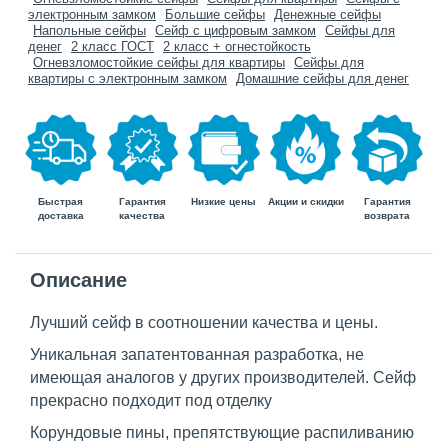
электронным замком
Большие сейфы
Денежные сейфы
Напольные сейфы
Сейф с цифровым замком
Сейфы для
денег
2 класс ГОСТ
2 класс + огнестойкость
Огневзломостойкие сейфы для квартиры
Сейфы для
квартиры с электронным замком
Домашние сейфы для денег
Быстрая
Гарантия
Гарантия
Низкие цены
Акции и скидки
доставка
возврата
качества
Описание
Лучший сейф в соотношении качества и цены.
Уникальная запатентованная разработка, не
имеющая аналогов у других производителей. Сейф
прекрасно подходит под отделку
Корундовые пины, препятствующие распиливанию