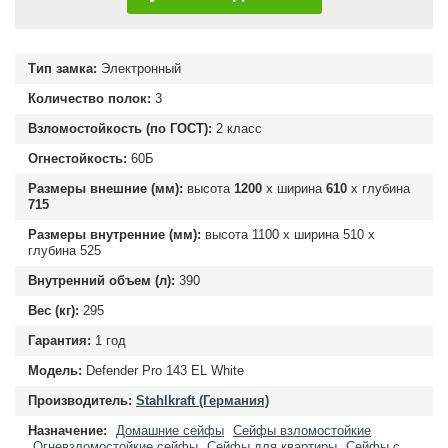
Тип замка:
Электронный
Количество полок:
3
Взломостойкость (по ГОСТ):
2 класс
Огнестойкость:
60Б
Размеры внешние (мм):
высота
1200
х ширина
610
х глубина
715
Размеры внутренние (мм):
высота
1100
х ширина
510
х
глубина
525
Внутренний объем (л):
390
Вес (кг):
295
Гарантия:
1 год
Модель:
Defender Pro 143 EL White
Производитель:
Stahlkraft (Германия)
Назначение:
Домашние сейфы
Сейфы взломостойкие
Огневзломостойкие сейфы
Сейфы для квартиры
Сейфы с