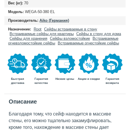
Вес (кг):
70
Модель:
WEGA-50-380 EL
Производитель:
Aiko (Германия)
Назначение:
Root
Сейфы встраиваемые в стену
Встраиваемые сейфы для квартиры
Сейфы в стену для дома
Сейфы для хранения
Сейфы взломостойкие
Встраиваемые
огневзломостойкие сейфы
Встраиваемые огнестойкие сейфы
Быстрая
Гарантия
Гарантия
Низкие цены
Акции и скидки
доставка
возврата
качества
Описание
Благодаря тому, что сейф находится в массиве
стены, его можно тщательно закамуфлировать,
кроме того, нахождение в массиве стены дает