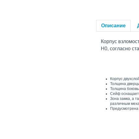
Описание
Корпус взломос
H0, согласно с
Корпус двухсло
Толщина дверцы
Толщина боковы
Сейф оснащаетс
Зона замка, а 
различным меха
Предусмотрена 