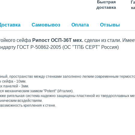
Быстрая
Г
доставка
к
Доставка
Самовывоз
Оплата
Отзывы
тойкого сейфа
Рипост ОСП-36Т мех.
сделан из стали. Имее
тандарту ГОСТ Р-50862-2005 (ОС "ТПБ СЕРТ" Россия)
йный, пространство между стенками заполнено легким современным термост
 сейфа - 10мм.
х панелей - 3мм.
я механическим замком "Potent" (Италия).
также ригельная система надежно защищены пластиной из твердосплавных мет
ническим воздействиям.
возможность крепления к стене.