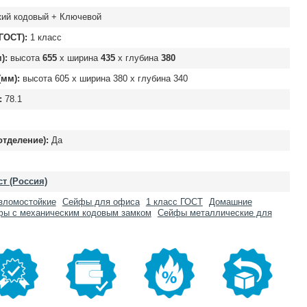
ий кодовый + Ключевой
ГОСТ):
1 класс
):
высота
655
х ширина
435
х глубина
380
мм):
высота
605
х ширина
380
х глубина
340
:
78.1
отделение):
Да
т (Россия)
зломостойкие
Сейфы для офиса
1 класс ГОСТ
Домашние
ы с механическим кодовым замком
Сейфы металлические для