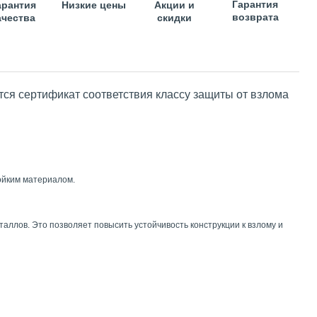
Гарантия
арантия
Низкие цены
Акции и
возврата
ачества
скидки
тся сертификат соответствия классу защиты от взлома
ойким материалом.
аллов. Это позволяет повысить устойчивость конструкции к взлому и