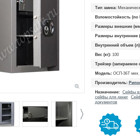
Тип замка:
Механическ
Взломостойкость (по 
Размеры внешние (мм
Размеры внутренние (
Внутренний объем (л)
Вес (кг):
100
Трейзер (запираемое 
Модель:
ОСП-36Т мех.
Производитель:
Рипос
Назначение:
Сейфы в
сейфы для денег
Сейф
документов