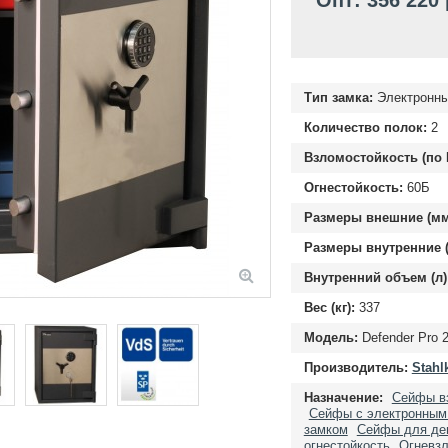
Опт: 356 220
Тип замка:
Электронн
Количество полок:
2
Взломостойкость (по 
Огнестойкость:
60Б
Размеры внешние (мм
Размеры внутренние (
Внутренний объем (л)
Вес (кг):
337
Модель:
Defender Pro 
Производитель:
Stahl
Назначение:
Сейфы в
Сейфы с электронным
замком
Сейфы для де
огнестойкость
Огневзл