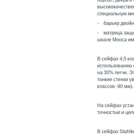
высококачествен
специальную мн
- барьер двойно
- матрица защит
шкале Мооса име
В сейфах 4,5 к
использованию 
на 30% легче. Э
тонкие стенки у
классов -90 мм).
На сейфах уста
точностью и цел
В сейфах Stahlk