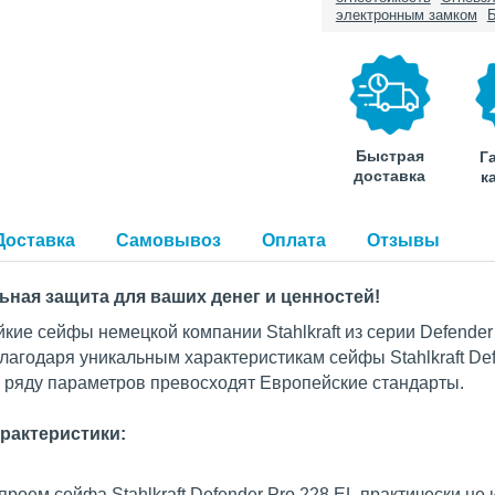
электронным замком
Б
Быстрая
Г
доставка
к
Доставка
Самовывоз
Оплата
Отзывы
ная защита для ваших денег и ценностей!
кие сейфы немецкой компании Stahlkraft из серии Defender
лагодаря уникальным характеристикам сейфы Stahlkraft D
о ряду параметров превосходят Европейские стандарты.
рактеристики:
 проем сейфа Stahlkraft Defender Pro 228 EL практически н