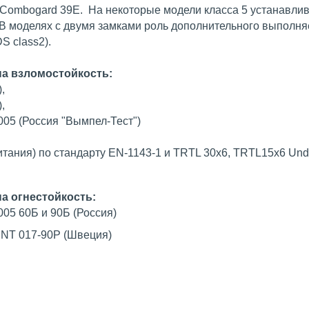
 Combogard 39E. На некоторые модели класса 5 устанавлив
 В моделях с двумя замками роль дополнительного выполн
S class2).
а взломостойкость:
),
),
05 (Россия "Вымпел-Тест")
ания) по стандарту EN-1143-1 и TRTL 30x6, TRTL15x6 Underw
а огнестойкость:
005 60Б и 90Б (Россия)
, NT 017-90P (Швеция)