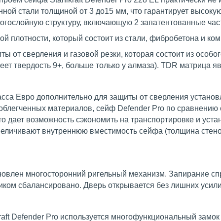
ной стали толщиной от 3 до15 мм, что гарантирует высокую
огослойную структуру, включающую 2 запатентованные час
й плотности, который состоит из стали, фибробетона и ко
ы от сверления и газовой резки, которая состоит из особо
ет твердость 9+, больше только у алмаза). TDR матрица яв
ласса Евро дополнительно для защиты от сверления устано
облегченных материалов, сейф Defender Pro по сравнению
то дает возможность сэкономить на транспортировке и уста
величивают внутреннюю вместимость сейфа (толщина стенок 
новлен многосторонний ригельный механизм. Запирание спр
иком сбалансировано. Дверь открывается без лишних усили
raft Defender Pro используется многофункциональный замо