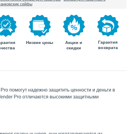
анковские сейфы
Гарантия
арантия
Низкие цены
Акции и
возврата
ачества
скидки
 Pro помогут надежно защитить ценности и деньги в
efender Pro отличаются высокими защитными
е имеют сварных швов, они изготавливаются из