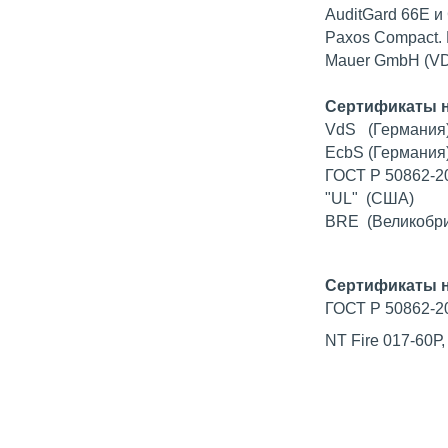
AuditGard 66E и
Paxos Compact.
Mauer GmbH (VD
Сертификаты н
VdS (Германия
EcbS (Германия
ГОСТ Р 50862-20
"UL" (США)
BRE (Великобрит
Сертификаты н
ГОСТ Р 50862-2
NT Fire 017-60Р