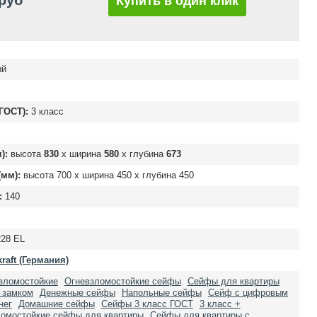
 руб
Купить в один клик
ый
ГОСТ):
3 класс
):
высота
830
х ширина
580
х глубина
673
мм):
высота
700
х ширина
450
х глубина
450
:
140
228 EL
kraft (Германия)
зломостойкие
Огневзломостойкие сейфы
Сейфы для квартиры
 замком
Денежные сейфы
Напольные сейфы
Сейф с цифровым
нег
Домашние сейфы
Сейфы 3 класс ГОСТ
3 класс +
омостойкие сейфы для квартиры
Сейфы для квартиры с