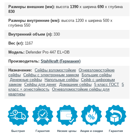
Размеры внешние (мм):
высота
1390
х ширина
690
х глубина
830
Размеры внутренние (мм):
высота
1200
х ширина
500
х
глубина
550
Внутренний объем (л):
330
Вес (кг):
1167
Модель:
Defender Pro 447 EL+DB
Производитель:
Stahlkraft (Германия)
Назначение:
Сейфы взломостойкие
Огневзломостойкие
сейфы
Сейфы с электронным замком
Большие сейфы
Денежные сейфы
Напольные сейфы
Сейф с цифровым
замком
Сейфы для денег
Домашние сейфы
5 класс ГОСТ
5
класс + огнестойкость
Огневзломостойкие сейфы для
квартиры
Быстрая
Гарантия
Гарантия
Низкие цены
Акции и скидки