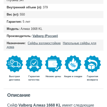
глубина
547
Внутренний объем (л):
379
Вес (кг):
550
Гарантия:
5 лет
Модель:
Алмаз 1668 KL
Производитель:
Valberg (Россия)
Назначение:
Сейфы взломостойкие
Напольные сейфы для
дома
Быстрая
Гарантия
Гарантия
Низкие цены
Акции и скидки
доставка
возврата
качества
Описание
Сейф
Valberg Алмаз
1668 KL
имеет следующие