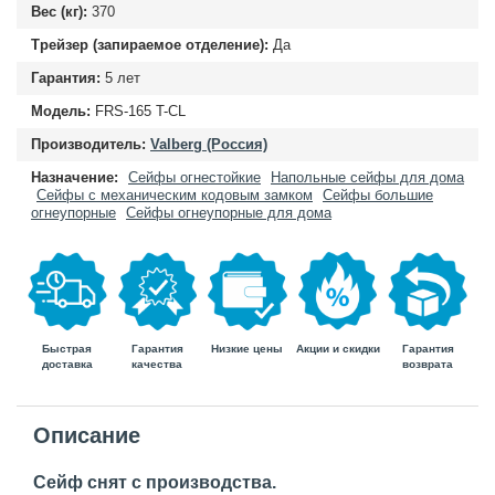
Вес (кг):
370
Трейзер (запираемое отделение):
Да
Гарантия:
5 лет
Модель:
FRS-165 T-CL
Производитель:
Valberg (Россия)
Назначение:
Сейфы огнестойкие
Напольные сейфы для дома
Сейфы с механическим кодовым замком
Сейфы большие
огнеупорные
Сейфы огнеупорные для дома
Быстрая
Гарантия
Гарантия
Низкие цены
Акции и скидки
доставка
возврата
качества
Описание
Сейф снят с производства.