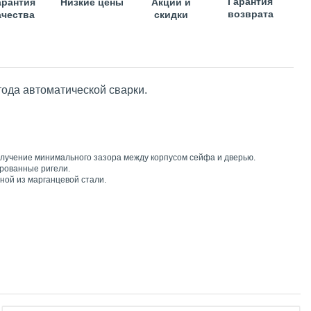
Гарантия
арантия
Низкие цены
Акции и
возврата
ачества
скидки
ода автоматической сварки.
получение минимального зазора между корпусом сейфа и дверью.
рованные ригели.
ной из марганцевой стали.