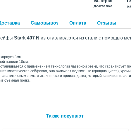
Быстрая
Г
доставка
к
Доставка
Самовывоз
Оплата
Отзывы
 сейфы
Stark
407 N
изготавливаются из стали с помощью мет
 корпуса 3мм.
ей панели 10мм.
готавливается с применением технологии лазерной резки, что гарантирует 
ния классическая сейфовая, она включает подвижные (вращающиеся), хроми
вана ключевым замком итальянского производства, который защищен пласти
ит съемная полка.
Также покупают