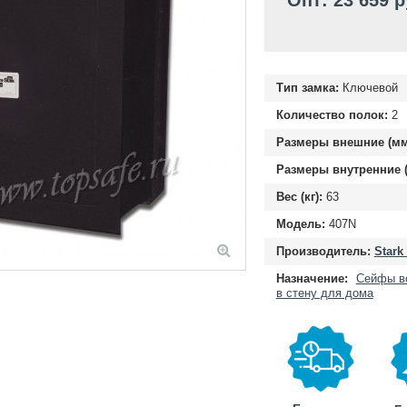
Опт: 23 659 
Тип замка:
Ключевой
Количество полок:
2
Размеры внешние (мм
Размеры внутренние (
Вес (кг):
63
Модель:
407N
Производитель:
Stark
Назначение:
Сейфы в
в стену для дома