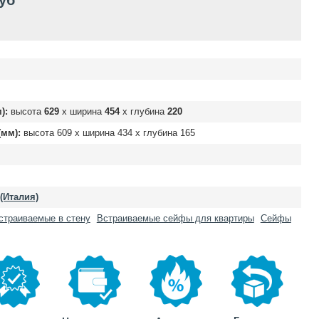
руб
):
высота
629
х ширина
454
х глубина
220
мм):
высота
609
х ширина
434
х глубина
165
 (Италия)
страиваемые в стену
Встраиваемые сейфы для квартиры
Сейфы