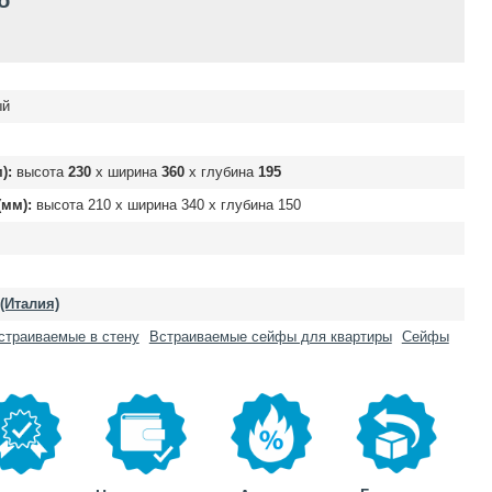
б
ый
):
высота
230
х ширина
360
х глубина
195
мм):
высота
210
х ширина
340
х глубина
150
 (Италия)
страиваемые в стену
Встраиваемые сейфы для квартиры
Сейфы