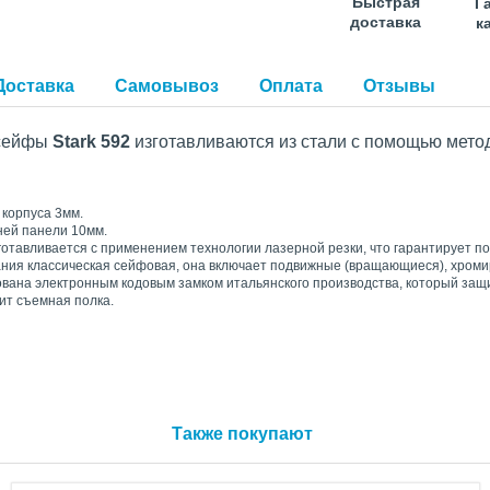
Быстрая
Г
доставка
к
Доставка
Самовывоз
Оплата
Отзывы
 сейфы
Stark 592
изготавливаются из стали с помощью мето
 корпуса 3мм.
ей панели 10мм.
готавливается с применением технологии лазерной резки, что гарантирует 
ния классическая сейфовая, она включает подвижные (вращающиеся), хроми
вана электронным кодовым замком итальянского производства, который защ
ит съемная полка.
Также покупают