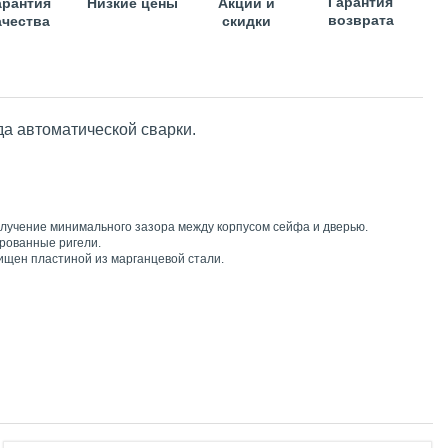
Гарантия
арантия
Низкие цены
Акции и
возврата
ачества
скидки
да автоматической сварки.
получение минимального зазора между корпусом сейфа и дверью.
рованные ригели.
ищен пластиной из марганцевой стали.