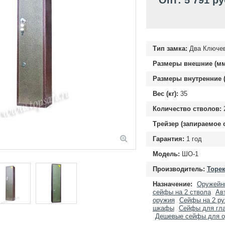
Опт: 5 791 ру
Тип замка:
Два Ключе
Размеры внешние (мм
Размеры внутренние (
Вес (кг):
35
Количество стволов:
Трейзер (запираемое 
Гарантия:
1 год
Модель:
ШО-1
Производитель:
Торек
Назначение:
Оружейн
сейфы на 2 ствола
Ав
оружия
Сейфы на 2 р
шкафы
Сейфы для гла
Дешевые сейфы для 