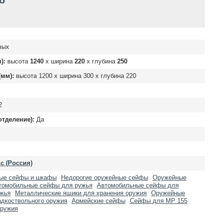
б
вых
):
высота
1240
х ширина
220
х глубина
250
мм):
высота
1200
х ширина
300
х глубина
220
2
отделение):
Да
с (Россия)
ые сейфы и шкафы
Недорогие оружейные сейфы
Оружейные
томобильные сейфы для ружья
Автомобильные сейфы для
ужья
Металлические ящики для хранения оружия
Оружейные
дкоствольного оружия
Армейские сейфы
Сейфы для МР 155
оружия