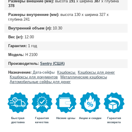
Размеры внешние (мм):
высота
191
х ширина
387
х глубина
378
Размеры внутренние (мм):
высота
130
х ширина
327
х
глубина
241
Внутренний объем (л):
10.30
Вес (кг):
12.00
Гарантия:
1 год
Модель:
H 2100
Производитель:
Sentry (США)
Назначение:
Дата-сейфы
Кэшбоксы
Кэшбоксы для денег
Кэшбоксы для документов
Металлические кэшбоксы
Автомобильные сейфы для денег
Быстрая
Гарантия
Гарантия
Низкие цены
Акции и скидки
доставка
возврата
качества