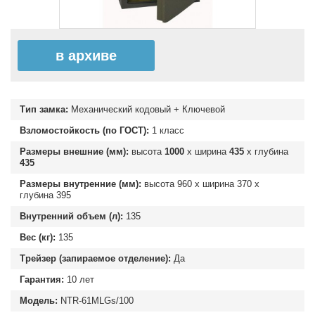
в архиве
Тип замка:
Механический кодовый + Ключевой
Взломостойкость (по ГОСТ):
1 класс
Размеры внешние (мм):
высота
1000
х ширина
435
х глубина
435
Размеры внутренние (мм):
высота
960
х ширина
370
х
глубина
395
Внутренний объем (л):
135
Вес (кг):
135
Трейзер (запираемое отделение):
Да
Гарантия:
10 лет
Модель:
NTR-61MLGs/100